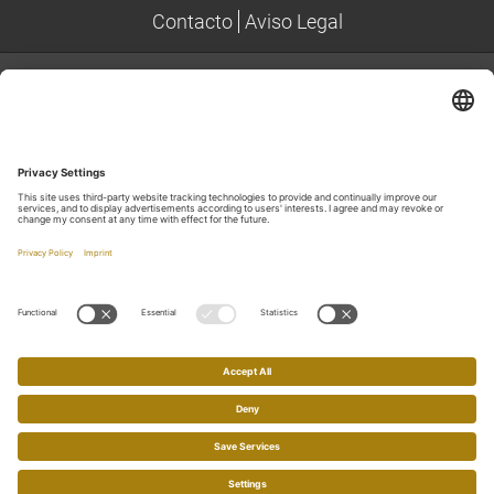
Contacto
Aviso Legal
DIRECCIÓN
NOFRE PLOMER PREMIUM REAL ESTATE
Colònia de Sant Pere, C/ Sant Lluc,16A
Teléfono
+34 971 589 159
Móvil
+34 699 200 129
E-mail
info@nofreplomerpremium.com
LOCALIZACIÓN Y MAPA
Ruta hacia nosotros
© 2026 NOFRE PLOMER PREMIUM REAL ESTATE - Todos los
derechos reservados.