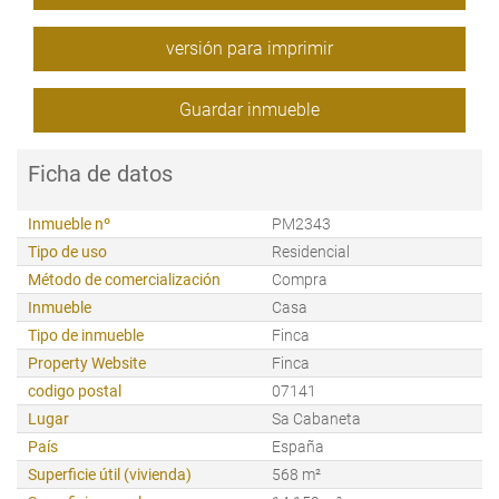
versión para imprimir
Guardar inmueble
Ficha de datos
Inmueble nº
PM2343
Tipo de uso
Residencial
Método de comercialización
Compra
Inmueble
Casa
Tipo de inmueble
Finca
Property Website
Finca
codigo postal
07141
Lugar
Sa Cabaneta
País
España
Superficie útil (vivienda)
568 m²